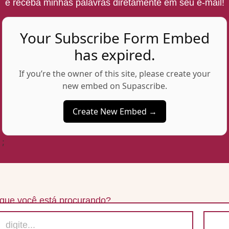
e receba minhas palavras diretamente em seu e-mail!
Your Subscribe Form Embed
has expired.
If you’re the owner of this site, please create your
new embed on Supascribe.
Create New Embed →
;
 que você está procurando?