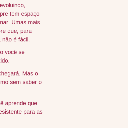
evoluindo,
mpre tem espaço
sinar. Umas mais
re que, para
não é fácil.
go você se
ido.
chegará. Mas o
mesmo sem saber o
cê aprende que
esistente para as