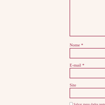
Nome
*
E-mail
*
Site
Salvar meus dados nest