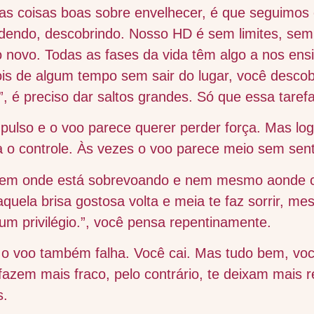
 as coisas boas sobre envelhecer, é que seguimos 
dendo, descobrindo. Nosso HD é sem limites, se
o novo. Todas as fases da vida têm algo a nos en
is de algum tempo sem sair do lugar, você descob
, é preciso dar saltos grandes. Só que essa tarefa 
mpulso e o voo parece querer perder força. Mas lo
 o controle. Às vezes o voo parece meio sem sent
bem onde está sobrevoando e nem mesmo aonde 
 aquela brisa gostosa volta e meia te faz sorrir, 
 um privilégio.”, você pensa repentinamente.
s o voo também falha. Você cai. Mas tudo bem, vo
 fazem mais fraco, pelo contrário, te deixam mais r
s.