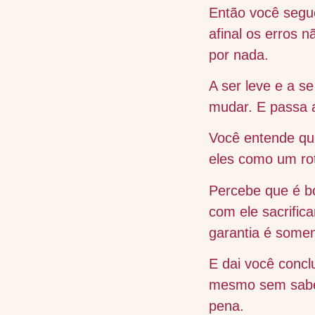
Então você segue
afinal os erros 
por nada.
A ser leve e a s
mudar. E passa a
Você entende qu
eles como um rot
Percebe que é b
com ele sacrifica
garantia é somen
E dai você concl
mesmo sem saber
pena.