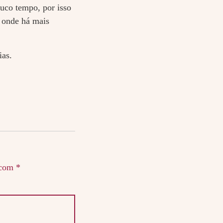
ouco tempo, por isso
 onde há mais
ias.
 com
*