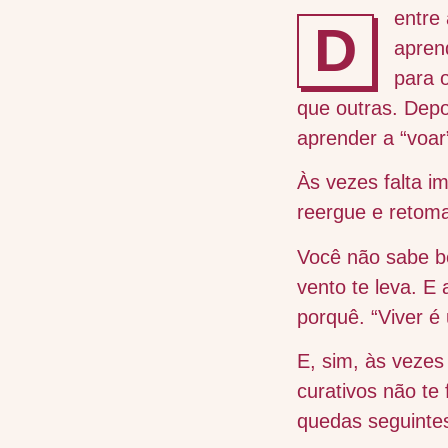
entre
D
apren
para 
que outras. Depo
aprender a “voar”
Às vezes falta i
reergue e retoma
Você não sabe 
vento te leva. E
porquê. “Viver é
E, sim, às veze
curativos não te
quedas seguinte